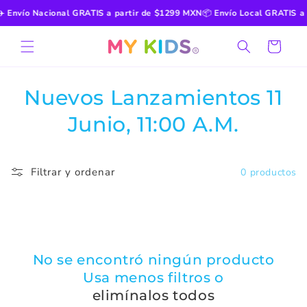
Ir
️
Envío Nacional GRATIS a partir de $1299 MXN
📦
Envío Local GRATIS a 
directamente
al contenido
Carrito
C
Nuevos Lanzamientos 11
o
Junio, 11:00 A.M.
l
e
Filtrar y ordenar
0 productos
c
c
i
No se encontró ningún producto
Usa menos filtros o
ó
elimínalos todos