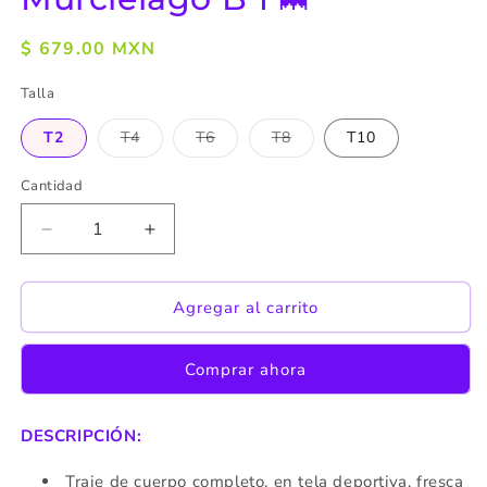
Precio
$ 679.00 MXN
habitual
Talla
T2
T4
T6
T8
T10
Variante
Variante
Variante
agotada
agotada
agotada
o
o
o
Cantidad
no
no
no
disponible
disponible
disponible
Reducir
Aumentar
cantidad
cantidad
para
para
Murciélago
Murciélago
Agregar al carrito
B
B
1
1
Comprar ahora
🦇
🦇
DESCRIPCIÓN:
Traje de cuerpo completo, en tela deportiva, fresca