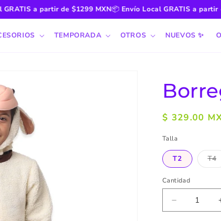
RATIS a partir de $1299 MXN
📦
Envío Local GRATIS a partir de
CESORIOS
TEMPORADA
OTROS
NUEVOS ✨
O
Borr
Precio
$ 329.00 M
habitual
Talla
T2
T4
Va
ag
o
Cantidad
no
di
Reducir
cantidad