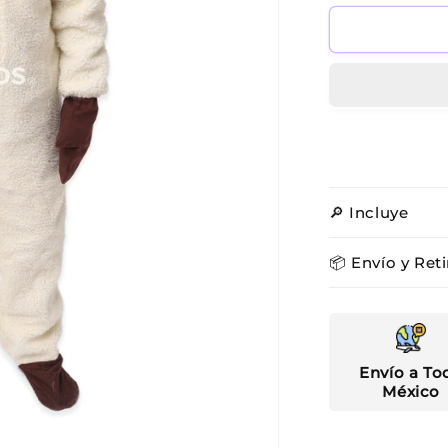
para
Borrego
🔎 Incluye
📦 Envío y Reti
Envío a To
México