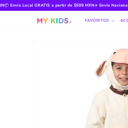
Ir

Envío Local GRATIS a partir de $599 MXN
✈️
Envío Nacional G
directamente
al contenido
FAVORITOS
AC
Ir
directamente
a la
información
del producto