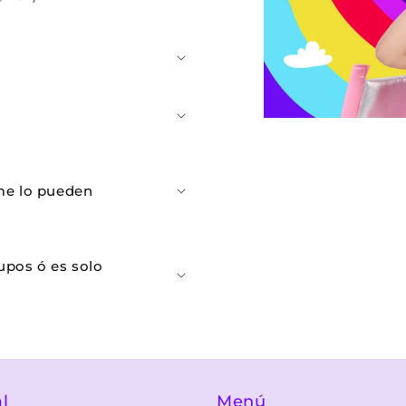
¿me lo pueden
upos ó es solo
l
Menú