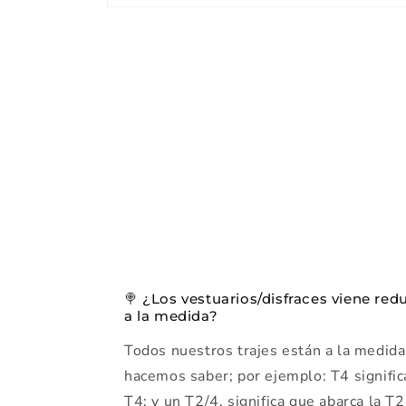
Abrir
elemento
multimedia
1
en
una
ventana
modal
🍭 ¿Los vestuarios/disfraces viene red
a la medida?
Todos nuestros trajes están a la medida.
hacemos saber; por ejemplo: T4 signific
T4; y un T2/4, significa que abarca la T2