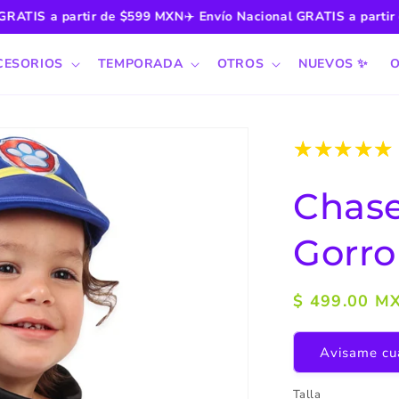
IS a partir de $599 MXN
✈️
Envío Nacional GRATIS a partir de 
CESORIOS
TEMPORADA
OTROS
NUEVOS ✨
O
Chase
Gorro
Precio
$ 499.00 M
habitual
Avisame cua
Talla