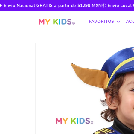
Ir
ío Nacional GRATIS a partir de $1299 MXN
📦
Envío Local GRAT
directamente
al contenido
FAVORITOS
AC
Ir
directamente
a la
información
del producto