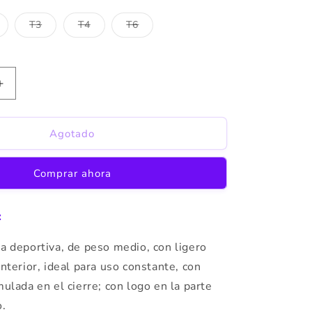
T3
T4
T6
riante
Variante
Variante
Variante
otada
agotada
agotada
agotada
o
o
o
no
no
no
sponible
disponible
disponible
disponible
Aumentar
cantidad
para
Chase
Agotado
Chaleco
y
Comprar ahora
Gorro
:
a deportiva, de peso medio, con ligero
interior, ideal para uso constante, con
mulada en el cierre; con logo en la parte
o.