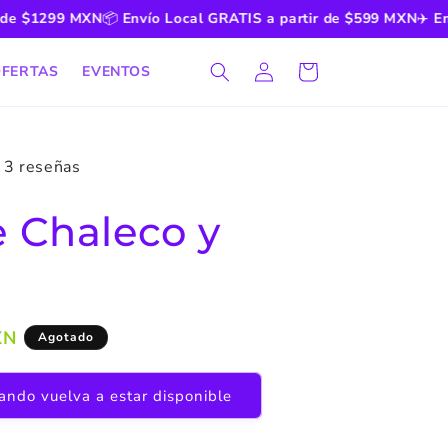
$1299 MXN
📦
Envío Local GRATIS a partir de $599 MXN
✈️
Envío N
Iniciar
Carrito
FERTAS
EVENTOS
sesión
3 reseñas
 Chaleco y
XN
Agotado
ndo vuelva a estar disponible