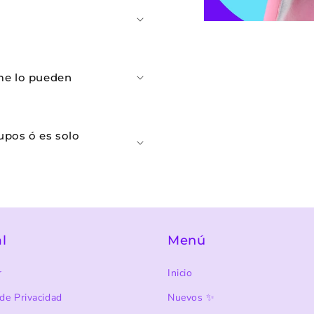
¿me lo pueden
upos ó es solo
l
Menú
r
Inicio
de Privacidad
Nuevos ✨