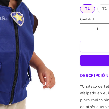
T1
T2
Variante
Va
agotada
ag
o
o
Cantidad
no
no
disponible
di
Reducir
cantidad
para
Chase
Chaleco
y
Gorro
DESCRIPCIÓN
*Chaleco de tel
afelpado en el 
placa canina si
de atrás alusiv