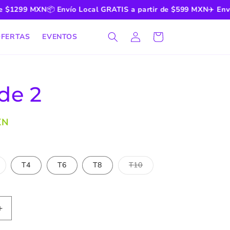
$1299 MXN
📦
Envío Local GRATIS a partir de $599 MXN
✈️
Envío N
Iniciar
Carrito
FERTAS
EVENTOS
sesión
de 2
XN
T4
T6
T8
T10
riante
Variante
otada
agotada
o
no
sponible
disponible
Aumentar
cantidad