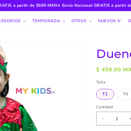
IS a partir de $599 MXN
✈️
Envío Nacional GRATIS a partir de 
CESORIOS
TEMPORADA
OTROS
NUEVOS ✨
O
Duen
Precio
$ 459.00 M
habitual
Talla
T1
T2
Va
ag
o
Cantidad
no
di
Reducir
cantidad