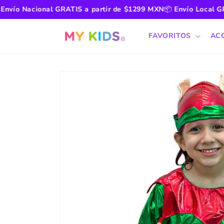
Ir
ío Nacional GRATIS a partir de $1299 MXN
📦
Envío Local GRAT
directamente
al contenido
FAVORITOS
AC
Ir
directamente
a la
información
del producto