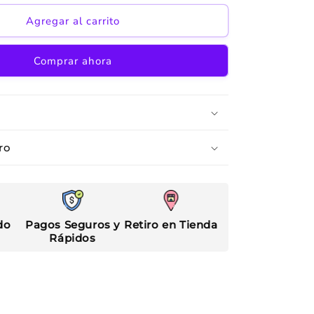
para
Duende
Agregar al carrito
2
Comprar ahora
ro
do
Pagos Seguros y
Retiro en Tienda
Rápidos