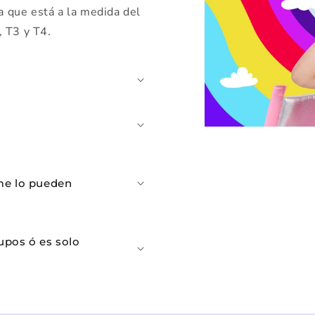
a que está a la medida del
, T3 y T4.
¿me lo pueden
upos ó es solo