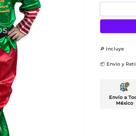
para
Duende
2
🔎 Incluye
📦 Envío y Reti
Envío a To
México