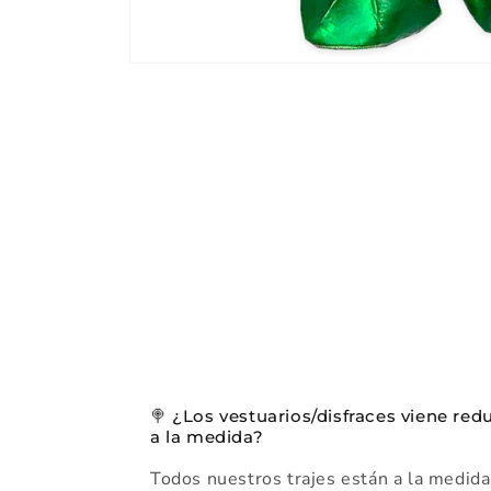
Abrir
elemento
multimedia
1
en
una
ventana
modal
🍭 ¿Los vestuarios/disfraces viene red
a la medida?
Todos nuestros trajes están a la medida.