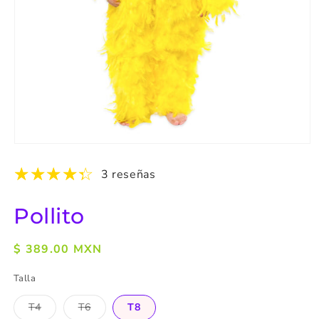
Abrir
elemento
multimedia
3 reseñas
1
en
una
Pollito
ventana
modal
Precio
$ 389.00 MXN
habitual
Talla
T4
T6
T8
Variante
Variante