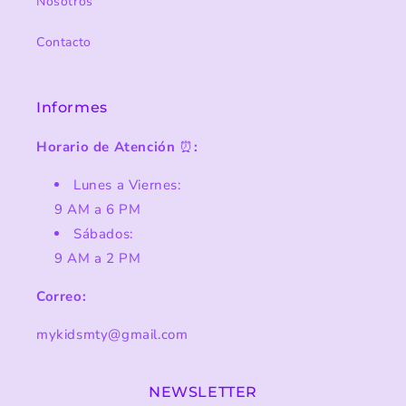
Nosotros
Contacto
Informes
Horario de Atención
⏰
:
Lunes a Viernes:
9 AM a 6 PM
Sábados:
9 AM a 2 PM
Correo:
mykidsmty@gmail.com
NEWSLETTER