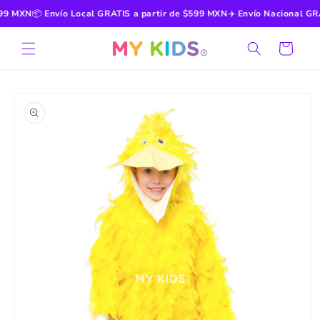
Ir
9 MXN
📦
Envío Local GRATIS a partir de $599 MXN
✈️
Envío Nacional GRAT
directamente
al contenido
Carrito
Ir
directamente
a la
información
del producto